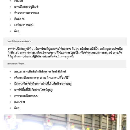
คัดแยก
การเลือกบรรจุภัณฑ์
ทำรายการตรวจสอบ
ติดฉลาก
เตรียมการขนส่ง
อื่นๆ
การแก้ปัญหาและการพัฒนา
เราร่วมมือกับลูกค้าในบริการใหม่ที่มุ่งลดการใช้แรงงาน ต้นทุน หรือในกรณีที่มีประดิษฐกรรมใหม่ใน
โกดัง เช่น การลดความเคลื่อนไหวของงานที่ใช้แรงงาน โดยใช้เครื่องจักรแทนแรงงานมนุษย์ เราแจ้ง
ให้ลูกค้าทราบถึงการปฏิบัติงานก่อนเริ่มดำเนินการทุกครั้ง
ตัวอย่างการแก้ปัญหา
ลดเวลาการเดินในโกดังโดยการจัดทำผังใหม่
เพิ่มผลผลิตของการ picking โดยการเปลี่ยนวิธี
มีการเสริมกำลังด้วยการย้ายที่เก็บสินค้าเฉพาะฤดู
การใช้พื้นที่ให้เกิดประโยชน์สูงสุด
ตรวจสอบด้วยระบบ
KAIZEN
อื่นๆ