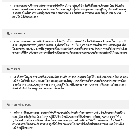
ภาพรวมของบริการขนส่งทางอากาศให้บริการโดย กลุ่มบริษัท โลจิสตี๊ด แห่งประเทศไทย ใช้เครือ
ข่ายการขนส่งทางอากาศสากลที่ปลอดภัยและรวดเร็ว ผู้เชี่ยวชาญของเราจะอยู่กับลูกค้าเพื่อรับรองทุก
รายละเอียดในการขนส่งที่ลูกค้ากำหนด นอกจากนั้นท่านยังสามารถติดตามสถานะการขนส่งทาง
ออนไลน์ได้ตลอดเวลา
ขนส่งทางทะเล
ภาพรวมของการขนส่งสินค้าทางทะเล ให้บริการโดย กลุ่มบริษัท โลจิสตี๊ด แห่งประเทศไทย ระบบที่
ครอบคลุมของเราทำให้สามารถส่งสินค้าได้ทั่วโลก ปรับให้เข้ากับข้อกำหนดในการขนส่งของลูกค้าได้
ในหลากหลายแง่มุม น้ำหนัก รูปทรง เนื้อหา และข้อกำหนดเรื่องเวลาการรับของ รวมถึงจัดการดำเนิน
งานตามที่มีการร้องขอ นอกจากนั้นท่านยังสามารถติดตามสถานะการขนส่งทางออนไลน์ได้ตลอดเวลา
การขนส่ง
เราจัดหาโหมดการขนส่งที่เหมาะสมกับความต้องการของคุณมากที่สุดใช้ประโยชน์จากเครือข่าย กลุ่ม
บริษัท โลจิสตี๊ด แห่งประเทศไทย ของกลุ่มอย่างเต็มรูปแบบซึ่งรวมถึงการขนส่งแบบเช่าเหมาทางไกล
รวมถึงการขนส่งแบบ Milk Run การขนส่งผลิตภัณฑ์พิเศษ ฯลฯ เราบรรลุการจัดส่งตามกำหนดเวลา
สินค้าคำสั่งปริมาณสูงเพื่อการส่งมอบล็อตเล็ก
การขนส่งข้ามเขตแดน
บริการ “ข้ามเขตแดน” ของเราให้บริการขนส่งสินค้าอย่างง่ายดาย ทางบกไปยังประเทศเพื่อนบ้าน
และภูมิภาคใกล้เคียง ในภูมิภาค ASEAN แม้จะมีเขตแดนที่ซับซ้อน การพัฒนาของเศรษฐกิจใน
ภูมิภาคนำมาซึ่งความต้องการในเรื่องการขนส่งและความทันสมัย บริษัทในเครือของเราในท้องที่นั้น
สามารถรองรับความต้องการของลูกค้าได้หลากหลายโดยการใช้เครือข่ายของเราเอง และที่ร่วมกับ
บริษัทคู่ค้าของเรา